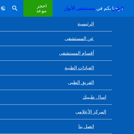
خطي إلى المحتوى
احجز
البحث
مرحبا بكم في
مستشفى الأنوار الطبي
🕒 ساعات العمل: السبت – الخميس 8:30 ص – 12:00 م ومن 4:00م - 9:00م 🚑 الطوارئ: 24 ساعة 📞 4444
موعد
الرئيسية
عن المستشفى
أقسام المستشفى
العيادات الطبية
الفريق الطبى
اسال طبيبك
المركز الأعلامى
اتصل بنا