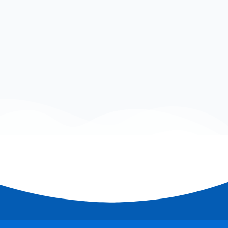
مستشفى الأنوار الطبي ملتزم بتقديم رعاية صحية متكاملة وفق أعلى معايير الجودة والسلامة، وبأحدث التقنيات الطبية.
• سياسةالخصوصية
• حقوق وواجبات المرضى