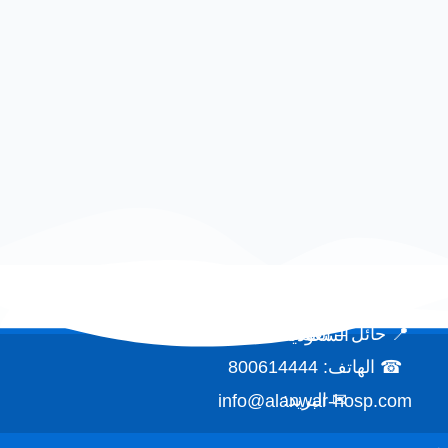
📍 حائل – المملكة العربية السعودية
☎ الهاتف: 800614444
✉ البريد:
info@alanwar-hosp.com