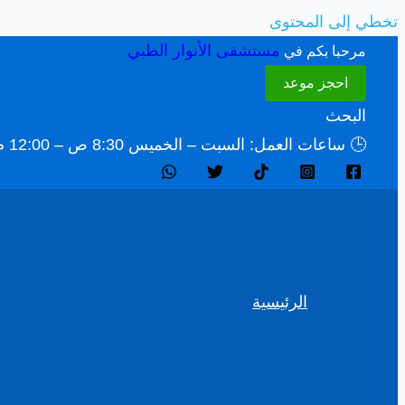
تخطي إلى المحتوى
مستشفى الأنوار الطبي
مرحبا بكم في
احجز موعد
البحث
🕒 ساعات العمل: السبت – الخميس 8:30 ص – 12:00 م ومن 4:00م - 9:00م 🚑 الطوارئ: 24 ساعة 📞 8006144444
الرئيسية