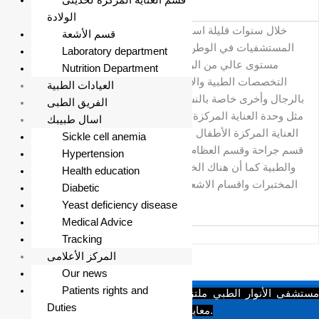
قسم العناية المركزة لحديثى
الولادة
خلال سنوات قليلة استطاع أن يثبت نفسه كواحد من اهم
قسم الأشعة
المستشفيات في الوطن بما يقدمه من خدمات مختلفة وعلى
Laboratory department
مستوى عالي من الرعاية والاهتمام . .حيث تم افتتاح كافة
Nutrition Department
التخصصات الطبية والأقسام المساعدة وأقسام تنويم خاصة
العيادات الطبية
بالرجال وأخرى خاصة بالنساء. وتم إنشاء بعض الوحدات الخاصة
الفريق الطبى
مثل وحدة العناية المركزة العامة ، وحدة الرعاية الممتدة، وحدة
اسال طبيبك
العناية المركزة الأطفال الخدج حديثي الولادة ، قسم الاطفال،
Sickle cell anemia
قسم جراحة وقسم العظام وكذلك مختلف التخصصات الجراحية
Hypertension
والطبية كما أن هناك الخدمات المساندة وتشتمل على مرافق
Health education
المختبرات واقسام الاشعة والاشعة المقطعية والعلاج الطبيعي
Diabetic
والصيدلية
Yeast deficiency disease
Medical Advice
Tracking
المركز الأعلامى
Our news
Patients rights and
مستشفى الأنوار الطبي ملتزم بتقديم رعاية صحية متكاملة وفق أعلى
Duties
معايير الجودة والسلامة، وبأحدث التقنيات الطبية.