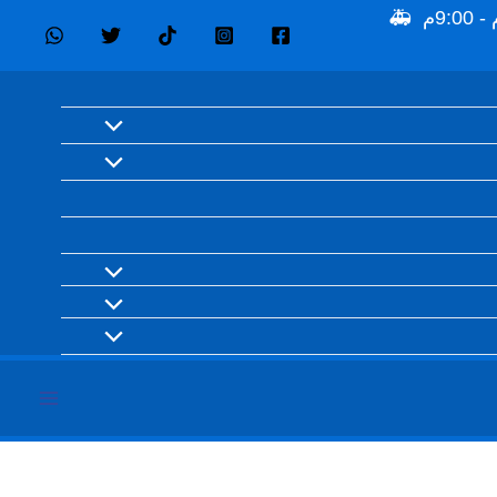
🕒 ساعات العمل: السبت – الخميس 8:30 ص – 12:00 م ومن 4:00م - 9:00م 🚑